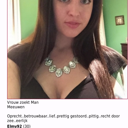
Vrouw zoekt Man
Meeuwen
Oprecht..betrouwbaar..lief..prettig gestoord..pittig..recht door
zee..eerlijk
Elmy92
(30)