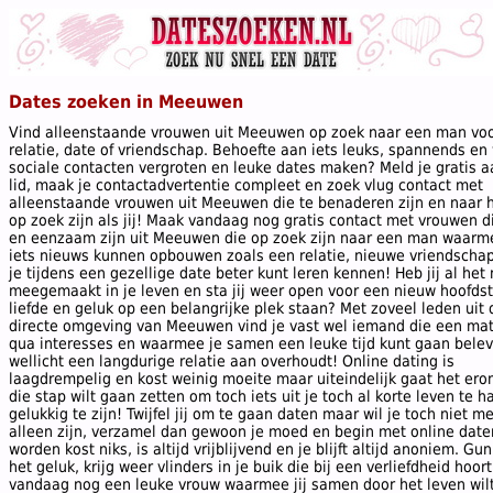
Dates zoeken in Meeuwen
Vind alleenstaande vrouwen uit Meeuwen op zoek naar een man vo
relatie, date of vriendschap. Behoefte aan iets leuks, spannends en wi
sociale contacten vergroten en leuke dates maken? Meld je gratis a
lid, maak je contactadvertentie compleet en zoek vlug contact met
alleenstaande vrouwen uit Meeuwen die te benaderen zijn en naar h
op zoek zijn als jij! Maak vandaag nog gratis contact met vrouwen d
en eenzaam zijn uit Meeuwen die op zoek zijn naar een man waarm
iets nieuws kunnen opbouwen zoals een relatie, nieuwe vriendschap
je tijdens een gezellige date beter kunt leren kennen! Heb jij al het
meegemaakt in je leven en sta jij weer open voor een nieuw hoofds
liefde en geluk op een belangrijke plek staan? Met zoveel leden uit 
directe omgeving van Meeuwen vind je vast wel iemand die een mat
qua interesses en waarmee je samen een leuke tijd kunt gaan bele
wellicht een langdurige relatie aan overhoudt! Online dating is
laagdrempelig en kost weinig moeite maar uiteindelijk gaat het ero
die stap wilt gaan zetten om toch iets uit je toch al korte leven te 
gelukkig te zijn! Twijfel jij om te gaan daten maar wil je toch niet m
alleen zijn, verzamel dan gewoon je moed en begin met online date
worden kost niks, is altijd vrijblijvend en je blijft altijd anoniem. Gun
het geluk, krijg weer vlinders in je buik die bij een verliefdheid hoor
vandaag nog een leuke vrouw waarmee jij samen door het leven wil