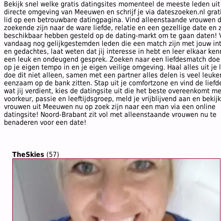
Bekijk snel welke gratis datingsites momenteel de meeste leden uit
directe omgeving van Meeuwen en schrijf je via dateszoeken.nl grati
lid op een betrouwbare datingpagina. Vind alleenstaande vrouwen d
zoekende zijn naar de ware liefde, relatie en een gezellige date en 
beschikbaar hebben gesteld op de dating-markt om te gaan daten! 
vandaag nog gelijkgestemden leden die een match zijn met jouw in
en gedachtes, laat weten dat jij interesse in hebt en leer elkaar ken
een leuk en ondeugend gesprek. Zoeken naar een liefdesmatch doe j
op je eigen tempo in en je eigen veilige omgeving. Haal alles uit je 
doe dit niet alleen, samen met een partner alles delen is veel leuke
eenzaam op de bank zitten. Stap uit je comfortzone en vind de liefd
wat jij verdient, kies de datingsite uit die het beste overeenkomt m
voorkeur, passie en leeftijdsgroep, meld je vrijblijvend aan en bekij
vrouwen uit Meeuwen nu op zoek zijn naar een man via een online
datingsite! Noord-Brabant zit vol met alleenstaande vrouwen nu te
benaderen voor een date!
TheSkies
(57)