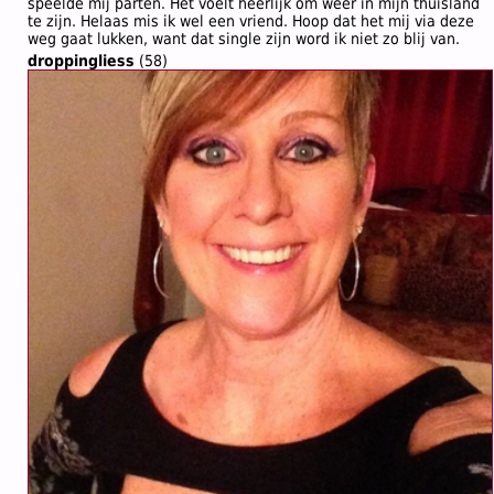
speelde mij parten. Het voelt heerlijk om weer in mijn thuisland
te zijn. Helaas mis ik wel een vriend. Hoop dat het mij via deze
weg gaat lukken, want dat single zijn word ik niet zo blij van.
droppingliess
(58)