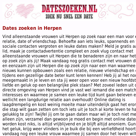
Dates zoeken in Herpen
Vind alleenstaande vrouwen uit Herpen op zoek naar een man voor
relatie, date of vriendschap. Behoefte aan iets leuks, spannends en wi
sociale contacten vergroten en leuke dates maken? Meld je gratis a
lid, maak je contactadvertentie compleet en zoek vlug contact met
alleenstaande vrouwen uit Herpen die te benaderen zijn en naar het
op zoek zijn als jij! Maak vandaag nog gratis contact met vrouwen d
en eenzaam zijn uit Herpen die op zoek zijn naar een man waarmee 
nieuws kunnen opbouwen zoals een relatie, nieuwe vriendschap en 
tijdens een gezellige date beter kunt leren kennen! Heb jij al het no
meegemaakt in je leven en sta jij weer open voor een nieuw hoofds
liefde en geluk op een belangrijke plek staan? Met zoveel leden uit 
directe omgeving van Herpen vind je vast wel iemand die een match
interesses en waarmee je samen een leuke tijd kunt gaan beleven 
wellicht een langdurige relatie aan overhoudt! Online dating is
laagdrempelig en kost weinig moeite maar uiteindelijk gaat het ero
die stap wilt gaan zetten om toch iets uit je toch al korte leven te 
gelukkig te zijn! Twijfel jij om te gaan daten maar wil je toch niet m
alleen zijn, verzamel dan gewoon je moed en begin met online date
worden kost niks, is altijd vrijblijvend en je blijft altijd anoniem. Gun
het geluk, krijg weer vlinders in je buik die bij een verliefdheid hoor
vandaag nog een leuke vrouw waarmee jij samen door het leven wil