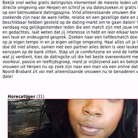
Bekijk snel welke gratis datingsites momenteel de meeste leden uit
directe omgeving van Herpen en schrijf je via dateszoeken.nl gratis i
op een betrouwbare datingpagina. Vind alleenstaande vrouwen die
zoekende zijn naar de ware liefde, relatie en een gezellige date en 
beschikbaar hebben gesteld op de dating-markt om te gaan daten! 
vandaag nog gelijkgestemden leden die een match zijn met jouw in
en gedachtes, laat weten dat jij interesse in hebt en leer elkaar ken
een leuk en ondeugend gesprek. Zoeken naar een liefdesmatch doe j
op je eigen tempo in en je eigen veilige omgeving. Haal alles uit je 
doe dit niet alleen, samen met een partner alles delen is veel leuke
eenzaam op de bank zitten. Stap uit je comfortzone en vind de liefd
wat jij verdient, kies de datingsite uit die het beste overeenkomt m
voorkeur, passie en leeftijdsgroep, meld je vrijblijvend aan en bekij
vrouwen uit Herpen nu op zoek zijn naar een man via een online dat
Noord-Brabant zit vol met alleenstaande vrouwen nu te benaderen 
date!
Horecatijger
(31)