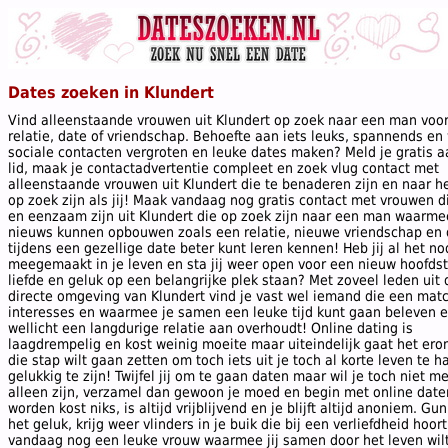
Dates zoeken in Klundert
Vind alleenstaande vrouwen uit Klundert op zoek naar een man voo
relatie, date of vriendschap. Behoefte aan iets leuks, spannends en wi
sociale contacten vergroten en leuke dates maken? Meld je gratis a
lid, maak je contactadvertentie compleet en zoek vlug contact met
alleenstaande vrouwen uit Klundert die te benaderen zijn en naar h
op zoek zijn als jij! Maak vandaag nog gratis contact met vrouwen d
en eenzaam zijn uit Klundert die op zoek zijn naar een man waarmee
nieuws kunnen opbouwen zoals een relatie, nieuwe vriendschap en 
tijdens een gezellige date beter kunt leren kennen! Heb jij al het no
meegemaakt in je leven en sta jij weer open voor een nieuw hoofds
liefde en geluk op een belangrijke plek staan? Met zoveel leden uit 
directe omgeving van Klundert vind je vast wel iemand die een matc
interesses en waarmee je samen een leuke tijd kunt gaan beleven 
wellicht een langdurige relatie aan overhoudt! Online dating is
laagdrempelig en kost weinig moeite maar uiteindelijk gaat het ero
die stap wilt gaan zetten om toch iets uit je toch al korte leven te 
gelukkig te zijn! Twijfel jij om te gaan daten maar wil je toch niet m
alleen zijn, verzamel dan gewoon je moed en begin met online date
worden kost niks, is altijd vrijblijvend en je blijft altijd anoniem. Gun
het geluk, krijg weer vlinders in je buik die bij een verliefdheid hoor
vandaag nog een leuke vrouw waarmee jij samen door het leven wil