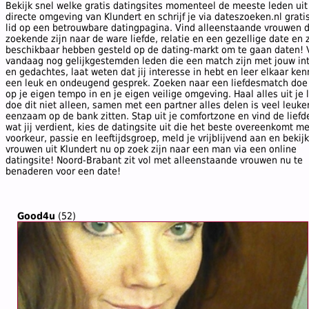
Bekijk snel welke gratis datingsites momenteel de meeste leden uit
directe omgeving van Klundert en schrijf je via dateszoeken.nl gratis
lid op een betrouwbare datingpagina. Vind alleenstaande vrouwen d
zoekende zijn naar de ware liefde, relatie en een gezellige date en 
beschikbaar hebben gesteld op de dating-markt om te gaan daten! 
vandaag nog gelijkgestemden leden die een match zijn met jouw in
en gedachtes, laat weten dat jij interesse in hebt en leer elkaar ken
een leuk en ondeugend gesprek. Zoeken naar een liefdesmatch doe j
op je eigen tempo in en je eigen veilige omgeving. Haal alles uit je 
doe dit niet alleen, samen met een partner alles delen is veel leuke
eenzaam op de bank zitten. Stap uit je comfortzone en vind de liefd
wat jij verdient, kies de datingsite uit die het beste overeenkomt m
voorkeur, passie en leeftijdsgroep, meld je vrijblijvend aan en bekij
vrouwen uit Klundert nu op zoek zijn naar een man via een online
datingsite! Noord-Brabant zit vol met alleenstaande vrouwen nu te
benaderen voor een date!
Good4u
(52)