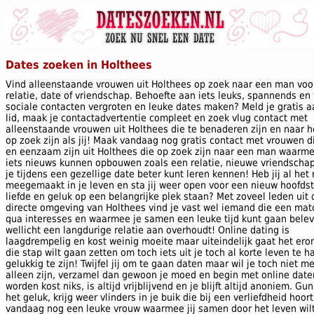
Dates zoeken in Holthees
Vind alleenstaande vrouwen uit Holthees op zoek naar een man voo
relatie, date of vriendschap. Behoefte aan iets leuks, spannends en wi
sociale contacten vergroten en leuke dates maken? Meld je gratis a
lid, maak je contactadvertentie compleet en zoek vlug contact met
alleenstaande vrouwen uit Holthees die te benaderen zijn en naar h
op zoek zijn als jij! Maak vandaag nog gratis contact met vrouwen d
en eenzaam zijn uit Holthees die op zoek zijn naar een man waarm
iets nieuws kunnen opbouwen zoals een relatie, nieuwe vriendschap
je tijdens een gezellige date beter kunt leren kennen! Heb jij al het
meegemaakt in je leven en sta jij weer open voor een nieuw hoofds
liefde en geluk op een belangrijke plek staan? Met zoveel leden uit 
directe omgeving van Holthees vind je vast wel iemand die een mat
qua interesses en waarmee je samen een leuke tijd kunt gaan bele
wellicht een langdurige relatie aan overhoudt! Online dating is
laagdrempelig en kost weinig moeite maar uiteindelijk gaat het ero
die stap wilt gaan zetten om toch iets uit je toch al korte leven te 
gelukkig te zijn! Twijfel jij om te gaan daten maar wil je toch niet m
alleen zijn, verzamel dan gewoon je moed en begin met online date
worden kost niks, is altijd vrijblijvend en je blijft altijd anoniem. Gun
het geluk, krijg weer vlinders in je buik die bij een verliefdheid hoor
vandaag nog een leuke vrouw waarmee jij samen door het leven wil