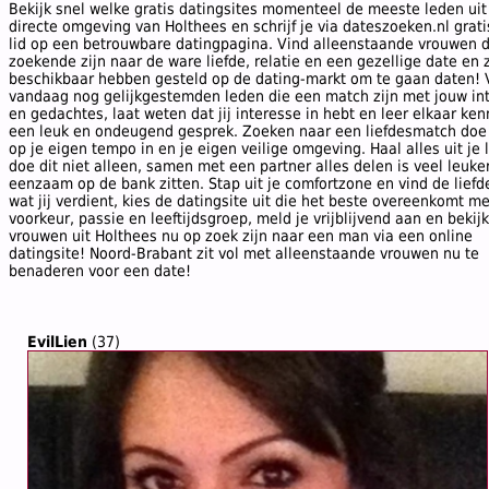
Bekijk snel welke gratis datingsites momenteel de meeste leden uit
directe omgeving van Holthees en schrijf je via dateszoeken.nl gratis
lid op een betrouwbare datingpagina. Vind alleenstaande vrouwen d
zoekende zijn naar de ware liefde, relatie en een gezellige date en 
beschikbaar hebben gesteld op de dating-markt om te gaan daten! 
vandaag nog gelijkgestemden leden die een match zijn met jouw in
en gedachtes, laat weten dat jij interesse in hebt en leer elkaar ken
een leuk en ondeugend gesprek. Zoeken naar een liefdesmatch doe j
op je eigen tempo in en je eigen veilige omgeving. Haal alles uit je 
doe dit niet alleen, samen met een partner alles delen is veel leuke
eenzaam op de bank zitten. Stap uit je comfortzone en vind de liefd
wat jij verdient, kies de datingsite uit die het beste overeenkomt m
voorkeur, passie en leeftijdsgroep, meld je vrijblijvend aan en bekij
vrouwen uit Holthees nu op zoek zijn naar een man via een online
datingsite! Noord-Brabant zit vol met alleenstaande vrouwen nu te
benaderen voor een date!
EvilLien
(37)