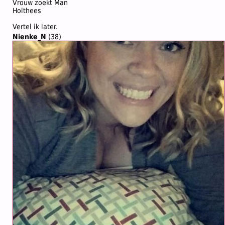
Vrouw zoekt Man
Holthees
Vertel ik later.
Nienke_N
(38)