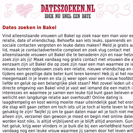
Dates zoeken in Bakel
Vind alleenstaande vrouwen uit Bakel op zoek naar een man voor e
relatie, date of vriendschap. Behoefte aan iets leuks, spannends en wi
sociale contacten vergroten en leuke dates maken? Meld je gratis a
lid, maak je contactadvertentie compleet en zoek vlug contact met
alleenstaande vrouwen uit Bakel die te benaderen zijn en naar hetz
zoek zijn als jij! Maak vandaag nog gratis contact met vrouwen die 
eenzaam zijn uit Bakel die op zoek zijn naar een man waarmee ze i
nieuws kunnen opbouwen zoals een relatie, nieuwe vriendschap en 
tijdens een gezellige date beter kunt leren kennen! Heb jij al het no
meegemaakt in je leven en sta jij weer open voor een nieuw hoofds
liefde en geluk op een belangrijke plek staan? Met zoveel leden uit 
directe omgeving van Bakel vind je vast wel iemand die een match 
interesses en waarmee je samen een leuke tijd kunt gaan beleven 
wellicht een langdurige relatie aan overhoudt! Online dating is
laagdrempelig en kost weinig moeite maar uiteindelijk gaat het ero
die stap wilt gaan zetten om toch iets uit je toch al korte leven te 
gelukkig te zijn! Twijfel jij om te gaan daten maar wil je toch niet m
alleen zijn, verzamel dan gewoon je moed en begin met online date
worden kost niks, is altijd vrijblijvend en je blijft altijd anoniem. Gun
het geluk, krijg weer vlinders in je buik die bij een verliefdheid hoor
vandaag nog een leuke vrouw waarmee jij samen door het leven wil