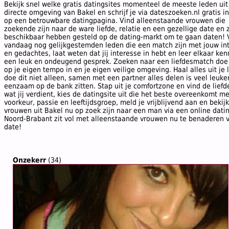
Bekijk snel welke gratis datingsites momenteel de meeste leden uit
directe omgeving van Bakel en schrijf je via dateszoeken.nl gratis in 
op een betrouwbare datingpagina. Vind alleenstaande vrouwen die
zoekende zijn naar de ware liefde, relatie en een gezellige date en 
beschikbaar hebben gesteld op de dating-markt om te gaan daten! 
vandaag nog gelijkgestemden leden die een match zijn met jouw in
en gedachtes, laat weten dat jij interesse in hebt en leer elkaar ken
een leuk en ondeugend gesprek. Zoeken naar een liefdesmatch doe j
op je eigen tempo in en je eigen veilige omgeving. Haal alles uit je 
doe dit niet alleen, samen met een partner alles delen is veel leuke
eenzaam op de bank zitten. Stap uit je comfortzone en vind de liefd
wat jij verdient, kies de datingsite uit die het beste overeenkomt m
voorkeur, passie en leeftijdsgroep, meld je vrijblijvend aan en bekij
vrouwen uit Bakel nu op zoek zijn naar een man via een online datin
Noord-Brabant zit vol met alleenstaande vrouwen nu te benaderen 
date!
Onzekerr
(34)