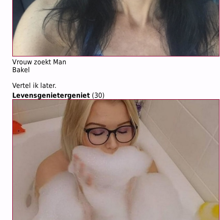
Vrouw zoekt Man
Bakel
Vertel ik later.
Levensgenietergeniet
(30)