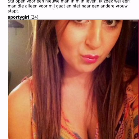
Sta open voor een nieuwe man in mijn leven. Ik zoek wel een
man die alleen voor mij gaat en niet naar een andere vrouw
stapt.
sportygirl
(34)